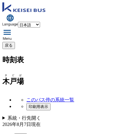
戻る
時刻表
きどば
木戸場
このバス停の系統一覧
印刷用表示
系統・行先
開く
2026年8月7日
現在