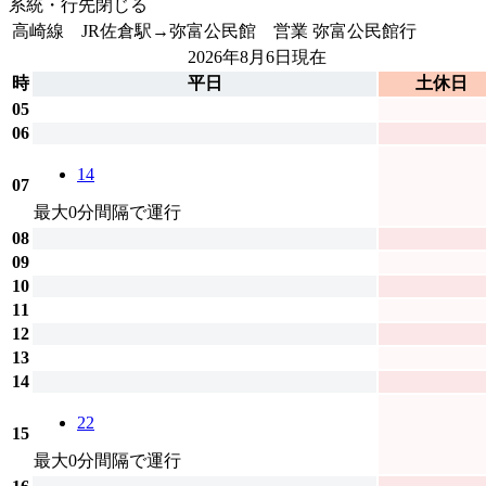
系統・行先
閉じる
高崎線 JR佐倉駅→弥富公民館 営業
弥富公民館行
2026年8月6日
現在
時
平日
土休日
05
06
14
07
最大0分間隔で運行
08
09
10
11
12
13
14
22
15
最大0分間隔で運行