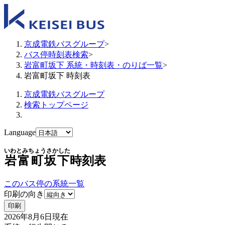
京成電鉄バスグループ
>
バス停時刻表検索
>
岩富町坂下 系統・時刻表・のりば一覧
>
岩富町坂下 時刻表
京成電鉄バスグループ
検索トップページ
Language
いわとみちょうさかした
岩富町坂下
時刻表
このバス停の系統一覧
印刷の向き
印刷
2026年8月6日
現在