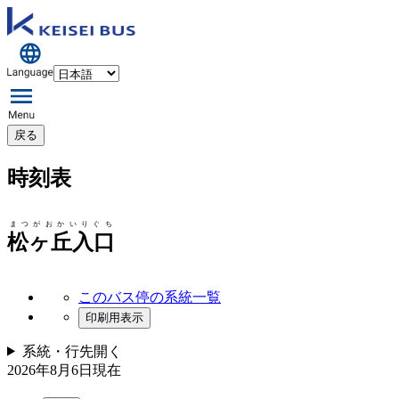
戻る
時刻表
まつがおかいりぐち
松ヶ丘入口
このバス停の系統一覧
印刷用表示
系統・行先
開く
2026年8月6日
現在