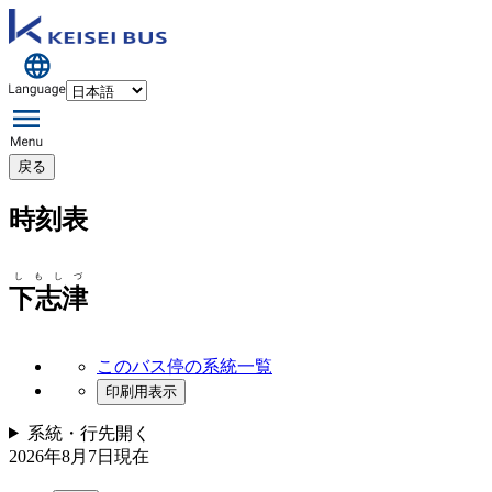
戻る
時刻表
しもしづ
下志津
このバス停の系統一覧
印刷用表示
系統・行先
開く
2026年8月7日
現在