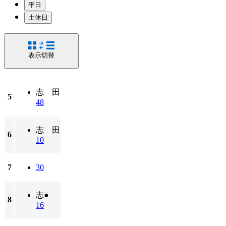
平日
土休日
表示切替
志 田
5
48
志 田
6
10
7
30
志●
8
16