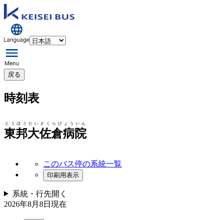
戻る
時刻表
とうほうだいさくらびょういん
東邦大佐倉病院
このバス停の系統一覧
印刷用表示
系統・行先
開く
2026年8月8日
現在