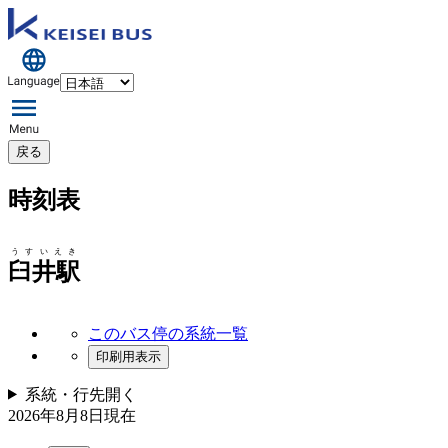
戻る
時刻表
うすいえき
臼井駅
このバス停の系統一覧
印刷用表示
系統・行先
開く
2026年8月8日
現在