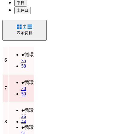
平日
土休日
表示切替
●循環
6
35
58
●循環
7
30
50
●循環
26
8
44
●循環
51