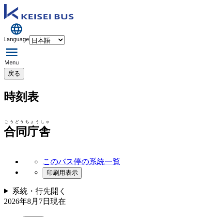
戻る
時刻表
ごうどうちょうしゃ
合同庁舎
このバス停の系統一覧
印刷用表示
系統・行先
開く
2026年8月7日
現在