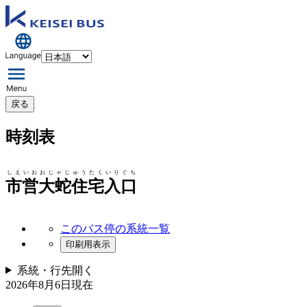
戻る
時刻表
しえいおおじゃじゅうたくいりぐち
市営大蛇住宅入口
このバス停の系統一覧
印刷用表示
系統・行先
開く
2026年8月6日
現在