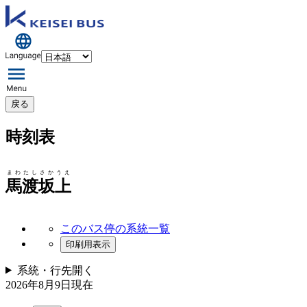
戻る
時刻表
まわたしさかうえ
馬渡坂上
このバス停の系統一覧
印刷用表示
系統・行先
開く
2026年8月9日
現在