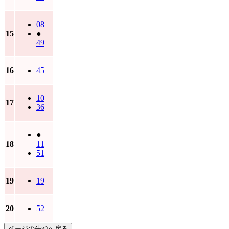
08
15
●
49
16
45
10
17
36
●
18
11
51
19
19
20
52
ページの先頭へ戻る