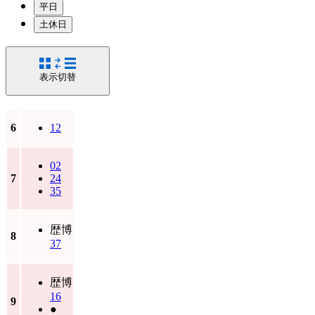
平日
土休日
表示切替
6
12
02
7
24
35
歴博
8
37
歴博
16
9
●