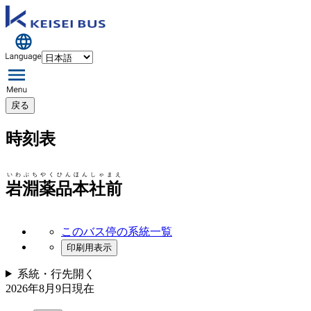
戻る
時刻表
いわぶちやくひんほんしゃまえ
岩淵薬品本社前
このバス停の系統一覧
印刷用表示
系統・行先
開く
2026年8月9日
現在