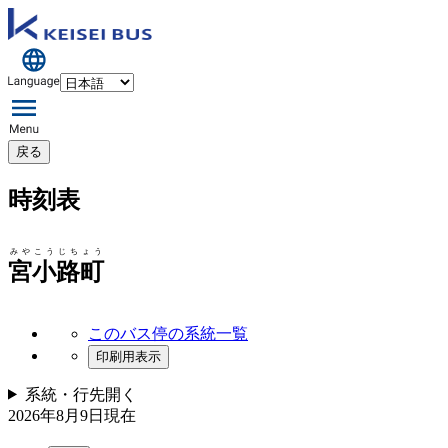
戻る
時刻表
みやこうじちょう
宮小路町
このバス停の系統一覧
印刷用表示
系統・行先
開く
2026年8月9日
現在