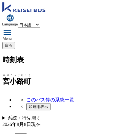
戻る
時刻表
みやこうじちょう
宮小路町
このバス停の系統一覧
印刷用表示
系統・行先
開く
2026年8月8日
現在