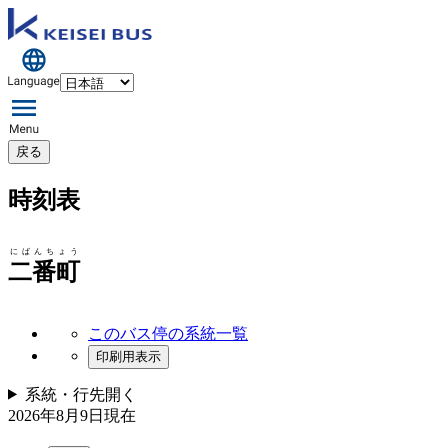
戻る
時刻表
にばんちょう
二番町
このバス停の系統一覧
印刷用表示
系統・行先
開く
2026年8月9日
現在