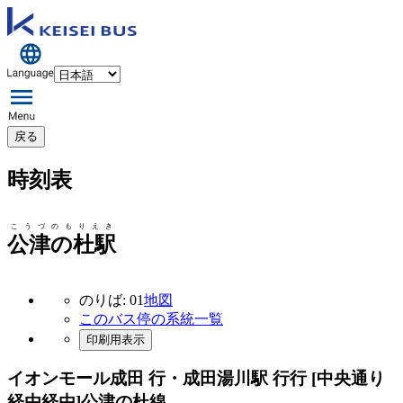
戻る
時刻表
こうづのもりえき
公津の杜駅
のりば: 01
地図
このバス停の系統一覧
印刷用表示
イオンモール成田 行・成田湯川駅 行行 [中央通り
経由経由]
公津の杜線