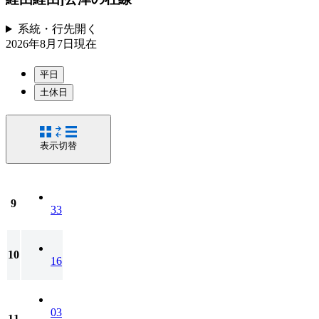
系統・行先
開く
2026年8月7日
現在
平日
土休日
表示切替
9
33
10
16
03
11