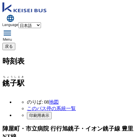
戻る
時刻表
ちょうしえき
銚子駅
のりば: 08
地図
このバス停の系統一覧
印刷用表示
陣屋町・市立病院 行行
旭銚子・イオン銚子線 豊里
NT線