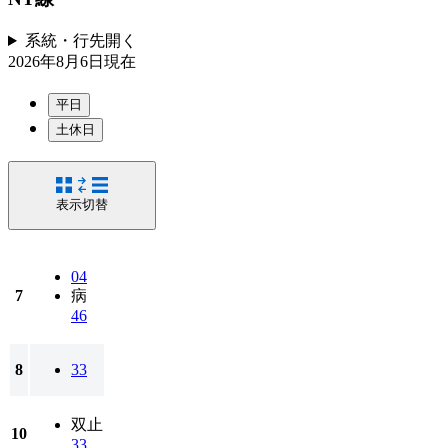
系統・行先
開く
2026年8月6日
現在
平日
土休日
表示切替
04
7
病
46
8
33
双止
10
33