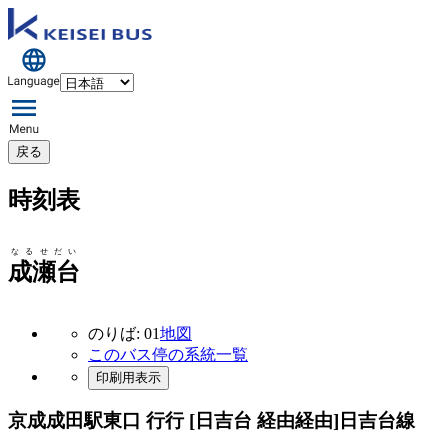
戻る
時刻表
なるせだい
成瀬台
のりば: 01
地図
このバス停の系統一覧
印刷用表示
京成成田駅東口 行行 [日吉台 経由経由]
日吉台線