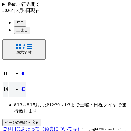
系統・行先
開く
2026年8月6日
現在
平日
土休日
表示切替
11
48
14
43
8/13～8/15および12/29～1/3まで土曜・日祝ダイヤで運
行致します。
ページの先頭へ戻る
ご利用にあたって（免責について等）
Copyright ©Keisei Bus Co.,