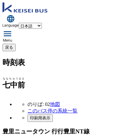
戻る
時刻表
ななちゅうまえ
七中前
のりば: 02
地図
このバス停の系統一覧
印刷用表示
豊里ニュータウン 行行
豊里NT線