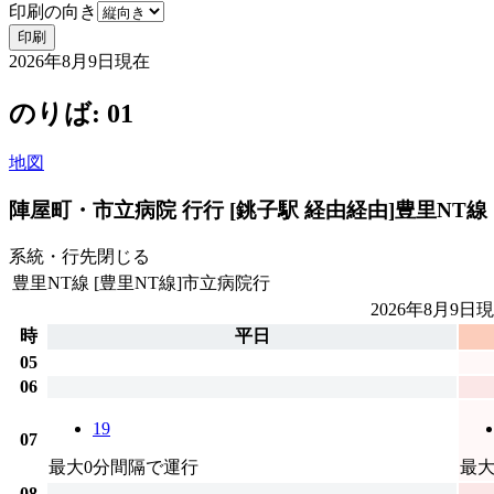
印刷の向き
印刷
2026年8月9日
現在
のりば: 01
地図
陣屋町・市立病院 行行 [銚子駅 経由経由]
豊里NT線
系統・行先
閉じる
豊里NT線
[豊里NT線]市立病院行
2026年8月9日
現
時
平日
05
06
19
07
最大0分間隔で運行
最大
08