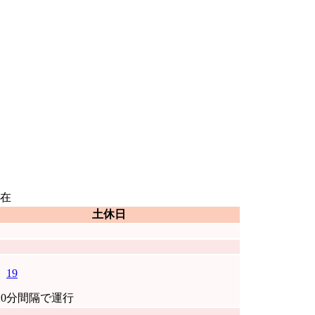
在
土休日
19
0分間隔で運行