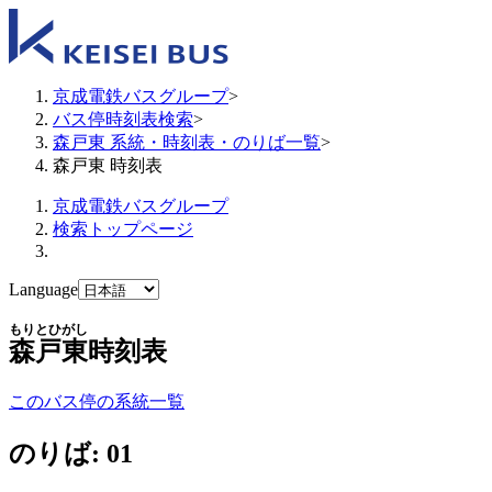
京成電鉄バスグループ
>
バス停時刻表検索
>
森戸東 系統・時刻表・のりば一覧
>
森戸東 時刻表
京成電鉄バスグループ
検索トップページ
Language
もりとひがし
森戸東
時刻表
このバス停の系統一覧
のりば: 01