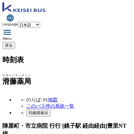
戻る
時刻表
なめとうやっきょく
滑藤薬局
のりば: 01
地図
このバス停の系統一覧
印刷用表示
陣屋町・市立病院 行行 [銚子駅 経由経由]
豊里NT
線