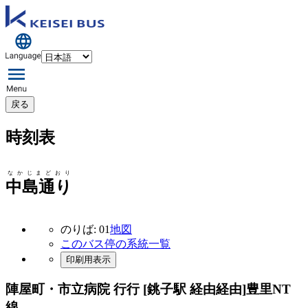
戻る
時刻表
なかじまどおり
中島通り
のりば: 01
地図
このバス停の系統一覧
印刷用表示
陣屋町・市立病院 行行 [銚子駅 経由経由]
豊里NT
線