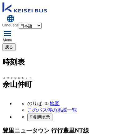
戻る
時刻表
よやまなかちょう
余山仲町
のりば: 02
地図
このバス停の系統一覧
印刷用表示
豊里ニュータウン 行行
豊里NT線