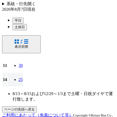
系統・行先
開く
2026年8月7日
現在
平日
土休日
表示切替
11
30
14
25
8/13～8/15および12/29～1/3まで土曜・日祝ダイヤで運
行致します。
ページの先頭へ戻る
ご利用にあたって（免責について等）
Copyright ©Keisei Bus Co.,