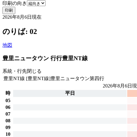
印刷の向き
印刷
2026年8月6日
現在
のりば: 02
地図
豊里ニュータウン 行行
豊里NT線
系統・行先
閉じる
豊里NT線
[豊里NT線]豊里ニュータウン第四行
2026年8月6日
現
時
平日
05
06
07
08
09
10