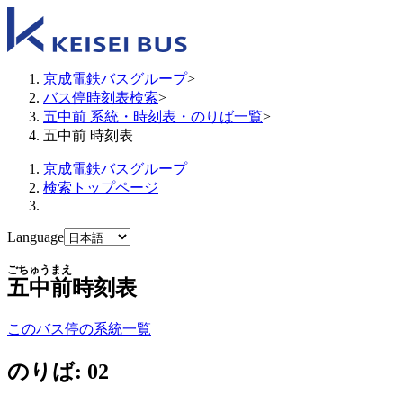
京成電鉄バスグループ
>
バス停時刻表検索
>
五中前 系統・時刻表・のりば一覧
>
五中前 時刻表
京成電鉄バスグループ
検索トップページ
Language
ごちゅうまえ
五中前
時刻表
このバス停の系統一覧
のりば: 02