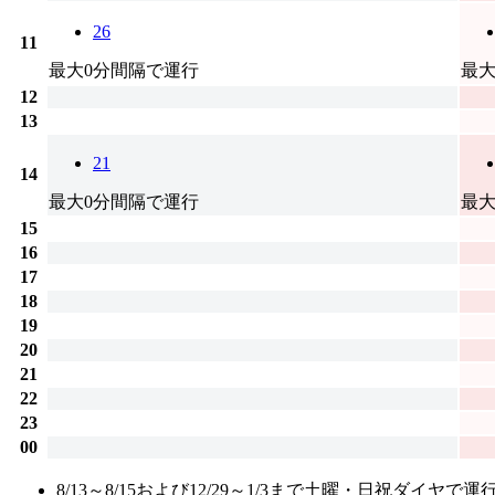
26
11
最大0分間隔で運行
最大
12
13
21
14
最大0分間隔で運行
最大
15
16
17
18
19
20
21
22
23
00
8/13～8/15および12/29～1/3まで土曜・日祝ダイヤで