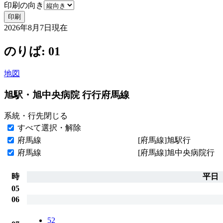
印刷の向き
印刷
2026年8月7日
現在
のりば: 01
地図
旭駅・旭中央病院 行行
府馬線
系統・行先
閉じる
すべて選択・解除
府馬線
[府馬線]旭駅行
府馬線
[府馬線]旭中央病院行
時
平日
05
06
52