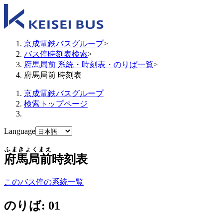
京成電鉄バスグループ
>
バス停時刻表検索
>
府馬局前 系統・時刻表・のりば一覧
>
府馬局前 時刻表
京成電鉄バスグループ
検索トップページ
Language
ふまきょくまえ
府馬局前
時刻表
このバス停の系統一覧
のりば: 01