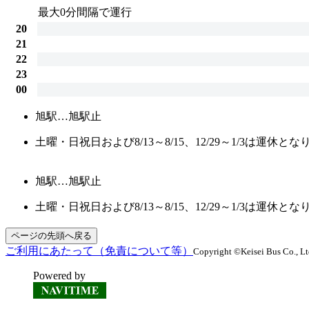
最大0分間隔で運行
20
21
22
23
00
旭駅…旭駅止
土曜・日祝日および8/13～8/15、12/29～1/3は運休と
旭駅…旭駅止
土曜・日祝日および8/13～8/15、12/29～1/3は運休と
ページの先頭へ戻る
ご利用にあたって（免責について等）
Copyright ©Keisei Bus Co., Ltd
Powered by