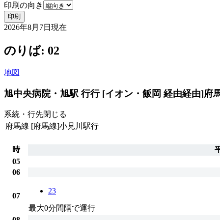
印刷の向き
印刷
2026年8月7日
現在
のりば: 02
地図
旭中央病院・旭駅 行行 [イオン・飯岡 経由経由]
府
系統・行先
閉じる
府馬線
[府馬線]小見川駅行
時
05
06
23
07
最大0分間隔で運行
08