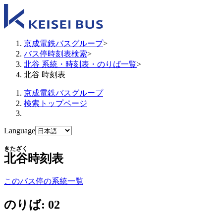
京成電鉄バスグループ
>
バス停時刻表検索
>
北谷 系統・時刻表・のりば一覧
>
北谷 時刻表
京成電鉄バスグループ
検索トップページ
Language
きたざく
北谷
時刻表
このバス停の系統一覧
のりば: 02