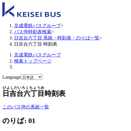
京成電鉄バスグループ
>
バス停時刻表検索
>
日吉台六丁目 系統・時刻表・のりば一覧
>
日吉台六丁目 時刻表
京成電鉄バスグループ
検索トップページ
Language
ひよしだいろくちょうめ
日吉台六丁目
時刻表
このバス停の系統一覧
のりば: 01