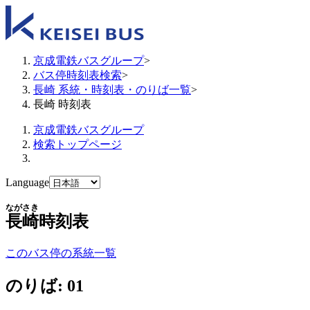
京成電鉄バスグループ
>
バス停時刻表検索
>
長崎 系統・時刻表・のりば一覧
>
長崎 時刻表
京成電鉄バスグループ
検索トップページ
Language
ながさき
長崎
時刻表
このバス停の系統一覧
のりば: 01