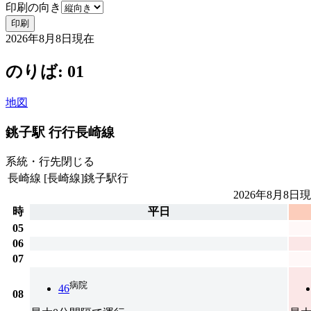
印刷の向き
印刷
2026年8月8日
現在
のりば: 01
地図
銚子駅 行行
長崎線
系統・行先
閉じる
長崎線
[長崎線]銚子駅行
2026年8月8日
現
時
平日
05
06
07
病院
46
08