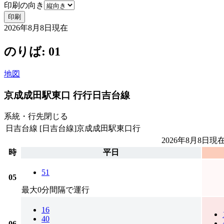
印刷の向き
印刷
2026年8月8日
現在
のりば: 01
地図
京成成田駅東口 行行
日吉台線
系統・行先
閉じる
日吉台線
[日吉台線]京成成田駅東口行
2026年8月8日
現
時
平日
51
05
最大0分間隔で運行
16
40
06