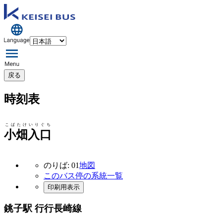
戻る
時刻表
こばたけいりぐち
小畑入口
のりば: 01
地図
このバス停の系統一覧
印刷用表示
銚子駅 行行
長崎線