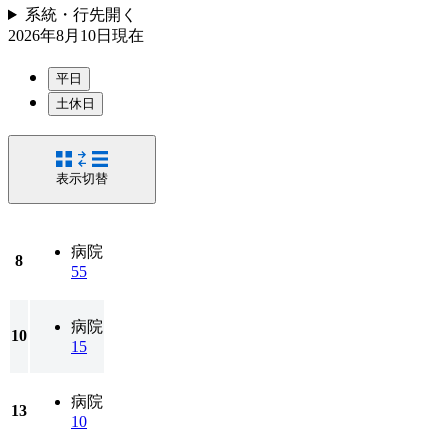
系統・行先
開く
2026年8月10日
現在
平日
土休日
表示切替
病院
8
55
病院
10
15
病院
13
10