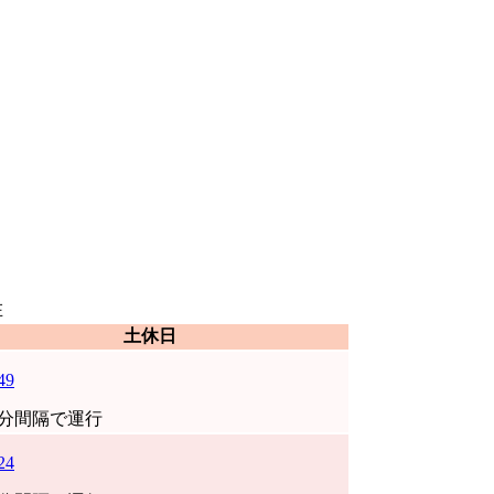
在
土休日
49
0分間隔で運行
24