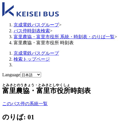
京成電鉄バスグループ
>
バス停時刻表検索
>
富里農協・富里市役所 系統・時刻表・のりば一覧
>
富里農協・富里市役所 時刻表
京成電鉄バスグループ
検索トップページ
Language
とみさとのうきょう・とみさとしやくしょ
富里農協・富里市役所
時刻表
このバス停の系統一覧
のりば: 01