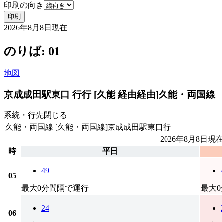
印刷の向き
印刷
2026年8月8日
現在
のりば: 01
地図
京成成田駅東口 行行 [久能 経由経由]
久能・両国線
系統・行先
閉じる
久能・両国線
[久能・両国線]京成成田駅東口行
2026年8月8日
現
時
平日
49
05
最大0分間隔で運行
最大
24
06