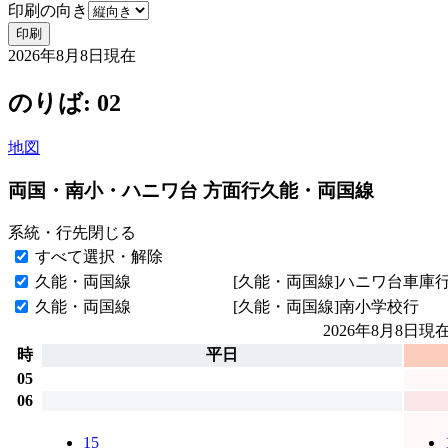
印刷の向き
印刷
2026年8月8日
現在
のりば: 02
地図
両国・南小・ハニワ台 方面行
久能・両国線
系統・行先
閉じる
すべて選択・解除
久能・両国線
[久能・両国線]ハニワ台車庫
久能・両国線
[久能・両国線]南小学校行
2026年8月8日
現
時
平日
05
06
15