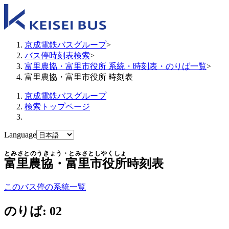
京成電鉄バスグループ
>
バス停時刻表検索
>
富里農協・富里市役所 系統・時刻表・のりば一覧
>
富里農協・富里市役所 時刻表
京成電鉄バスグループ
検索トップページ
Language
とみさとのうきょう・とみさとしやくしょ
富里農協・富里市役所
時刻表
このバス停の系統一覧
のりば: 02