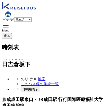
戻る
時刻表
ひよしくらさかした
日吉倉坂下
のりば: 01
地図
このバス停の系統一覧
印刷用表示
京成成田駅東口・JR成田駅 行行
国際医療福祉大学
成田病院線