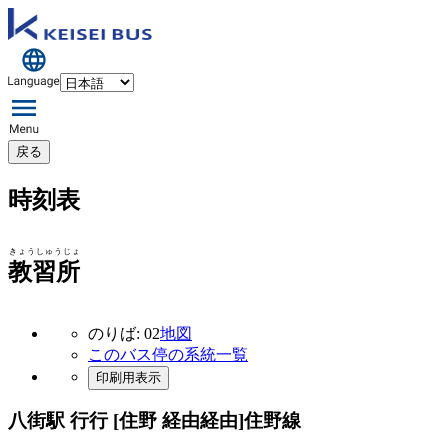
戻る
時刻表
きょうしゅうじょ
教習所
のりば: 02
地図
このバス停の系統一覧
印刷用表示
八街駅 行行 [住野 経由経由]
住野線