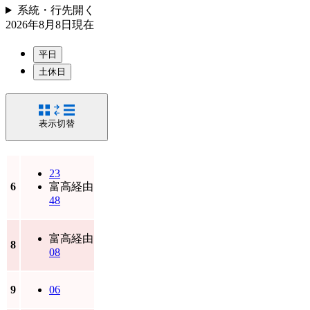
系統・行先
開く
2026年8月8日
現在
平日
土休日
表示切替
23
6
富高経由
48
富高経由
8
08
9
06