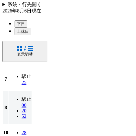
系統・行先
開く
2026年8月6日
現在
平日
土休日
表示切替
駅止
7
25
駅止
00
8
20
52
10
28