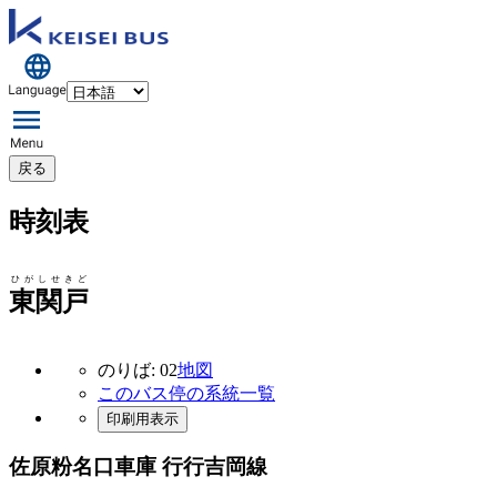
戻る
時刻表
ひがしせきど
東関戸
のりば: 02
地図
このバス停の系統一覧
印刷用表示
佐原粉名口車庫 行行
吉岡線