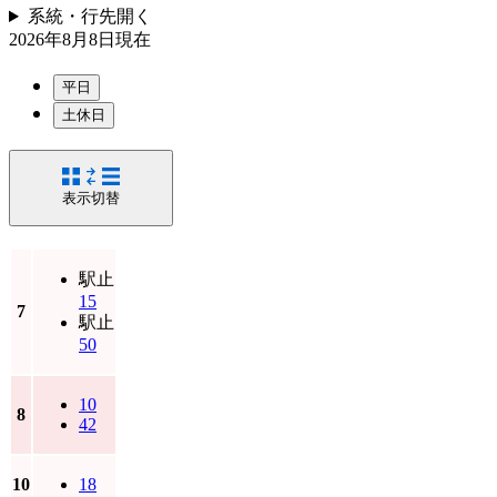
系統・行先
開く
2026年8月8日
現在
平日
土休日
表示切替
駅止
15
7
駅止
50
10
8
42
10
18