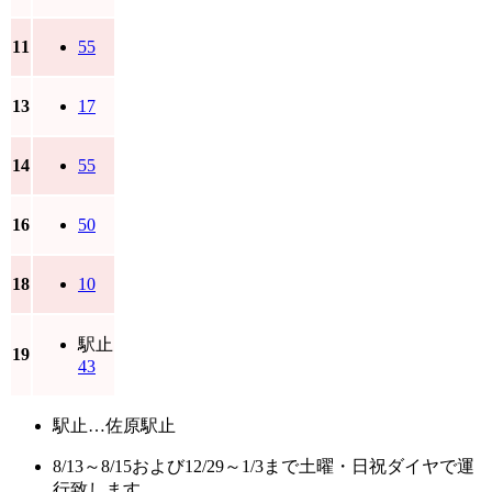
11
55
13
17
14
55
16
50
18
10
駅止
19
43
駅止…佐原駅止
8/13～8/15および12/29～1/3まで土曜・日祝ダイヤで運
行致します。