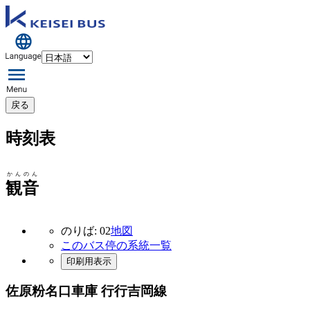
戻る
時刻表
かんのん
観音
のりば: 02
地図
このバス停の系統一覧
印刷用表示
佐原粉名口車庫 行行
吉岡線