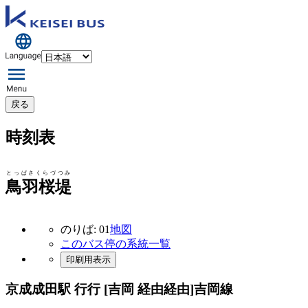
戻る
時刻表
とっぱさくらづつみ
鳥羽桜堤
のりば: 01
地図
このバス停の系統一覧
印刷用表示
京成成田駅 行行 [吉岡 経由経由]
吉岡線