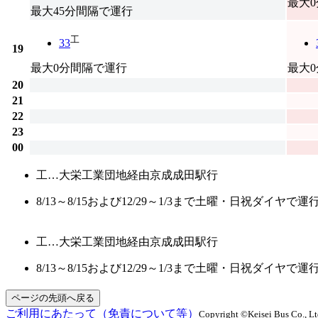
最大
最大45分間隔で運行
工
33
19
最大0分間隔で運行
最大
20
21
22
23
00
工…大栄工業団地経由京成成田駅行
8/13～8/15および12/29～1/3まで土曜・日祝ダイヤで
工…大栄工業団地経由京成成田駅行
8/13～8/15および12/29～1/3まで土曜・日祝ダイヤで
ページの先頭へ戻る
ご利用にあたって（免責について等）
Copyright ©Keisei Bus Co., Ltd