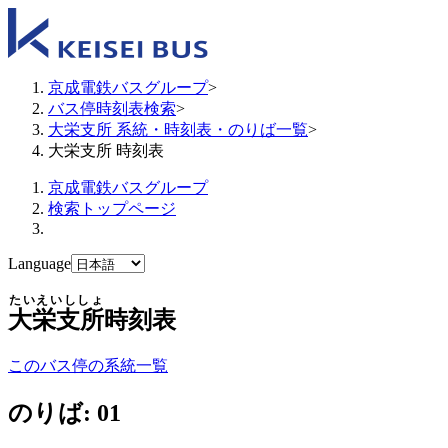
京成電鉄バスグループ
>
バス停時刻表検索
>
大栄支所 系統・時刻表・のりば一覧
>
大栄支所 時刻表
京成電鉄バスグループ
検索トップページ
Language
たいえいししょ
大栄支所
時刻表
このバス停の系統一覧
のりば: 01