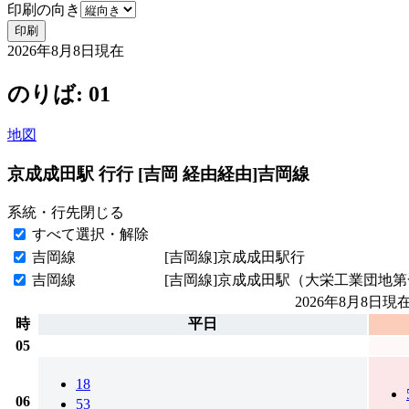
印刷の向き
印刷
2026年8月8日
現在
のりば: 01
地図
京成成田駅 行行 [吉岡 経由経由]
吉岡線
系統・行先
閉じる
すべて選択・解除
吉岡線
[吉岡線]京成成田駅行
吉岡線
[吉岡線]京成成田駅（大栄工業団地
2026年8月8日
現
時
平日
05
18
06
53