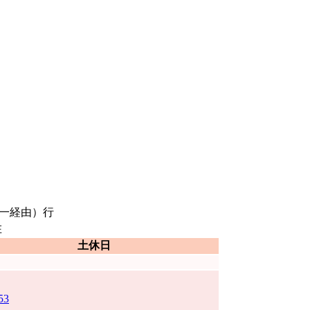
第一経由）行
在
土休日
53