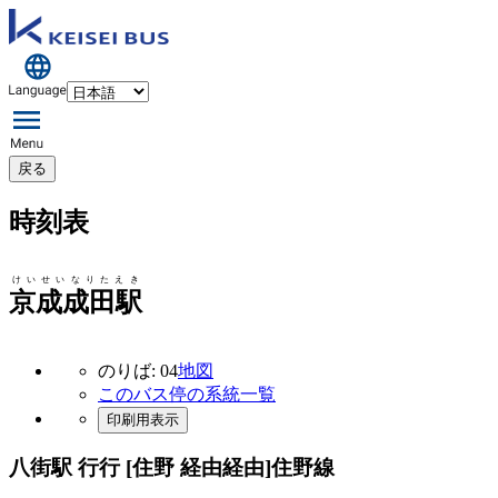
戻る
時刻表
けいせいなりたえき
京成成田駅
のりば: 04
地図
このバス停の系統一覧
印刷用表示
八街駅 行行 [住野 経由経由]
住野線