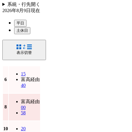
系統・行先
開く
2026年8月9日
現在
平日
土休日
表示切替
15
6
富高経由
40
富高経由
8
00
58
10
20