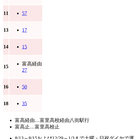
11
57
13
17
14
15
富高経由
15
27
16
50
18
35
富高経由…富里高校経由八街駅行
富高止…富里高校止
8/13～8/15および12/29～1/3まで土曜・日祝ダイヤで運