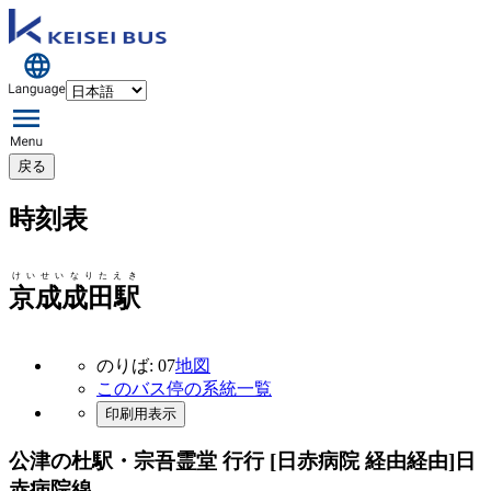
戻る
時刻表
けいせいなりたえき
京成成田駅
のりば: 07
地図
このバス停の系統一覧
印刷用表示
公津の杜駅・宗吾霊堂 行行 [日赤病院 経由経由]
日
赤病院線