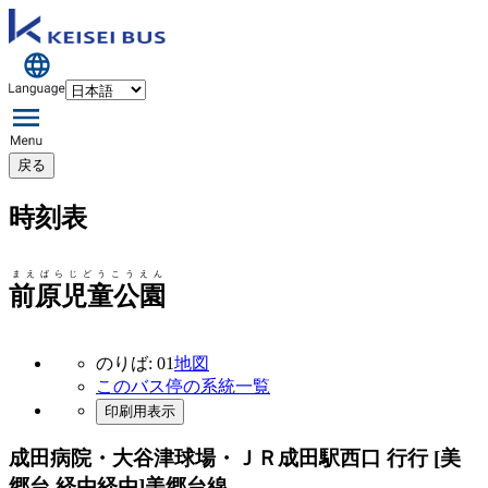
戻る
時刻表
まえばらじどうこうえん
前原児童公園
のりば: 01
地図
このバス停の系統一覧
印刷用表示
成田病院・大谷津球場・ＪＲ成田駅西口 行行 [美
郷台 経由経由]
美郷台線