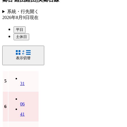
系統・行先
開く
2026年8月9日
現在
平日
土休日
表示切替
5
31
06
6
41