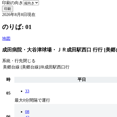
印刷の向き
印刷
2026年8月8日
現在
のりば: 01
地図
成田病院・大谷津球場・ＪＲ成田駅西口 行行 [美郷台
系統・行先
閉じる
美郷台線
[美郷台線]JR成田駅西口行
時
平日
33
05
最大0分間隔で運行
08
06