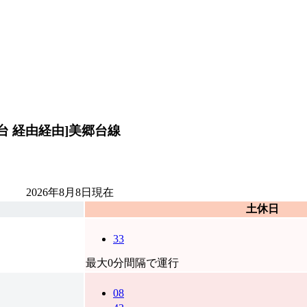
 経由経由]
美郷台線
2026年8月8日
現在
土休日
33
最大0分間隔で運行
08