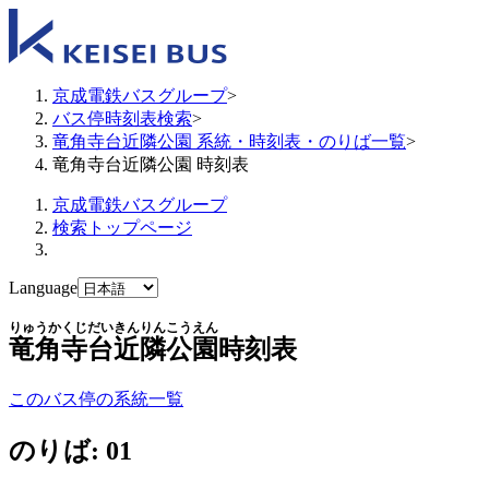
京成電鉄バスグループ
>
バス停時刻表検索
>
竜角寺台近隣公園 系統・時刻表・のりば一覧
>
竜角寺台近隣公園 時刻表
京成電鉄バスグループ
検索トップページ
Language
りゅうかくじだいきんりんこうえん
竜角寺台近隣公園
時刻表
このバス停の系統一覧
のりば: 01