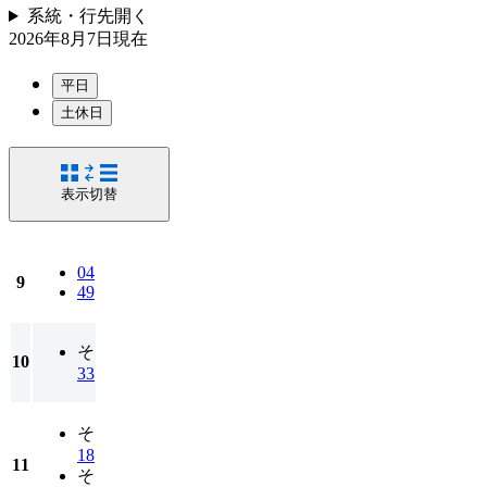
系統・行先
開く
2026年8月7日
現在
平日
土休日
表示切替
04
9
49
そ
10
33
そ
18
11
そ