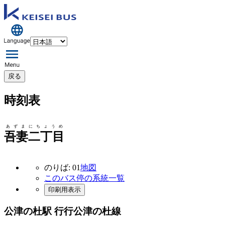
戻る
時刻表
あずまにちょうめ
吾妻二丁目
のりば: 01
地図
このバス停の系統一覧
印刷用表示
公津の杜駅 行行
公津の杜線