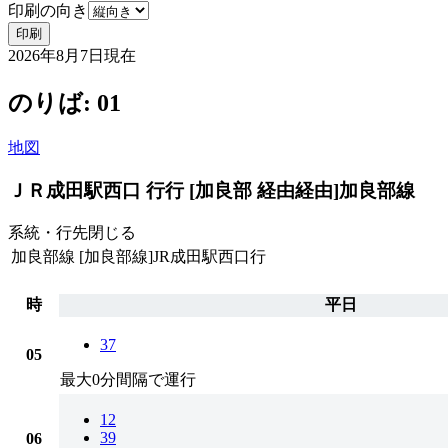
印刷の向き
印刷
2026年8月7日
現在
のりば: 01
地図
ＪＲ成田駅西口 行行 [加良部 経由経由]
加良部線
系統・行先
閉じる
加良部線
[加良部線]JR成田駅西口行
時
平日
37
05
最大0分間隔で運行
12
39
06