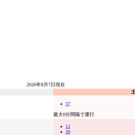
2026年8月7日
現在
37
最大0分間隔で運行
12
39