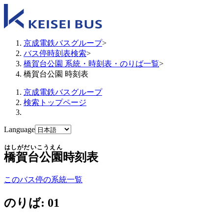
京成電鉄バスグループ
>
バス停時刻表検索
>
橋賀台公園 系統・時刻表・のりば一覧
>
橋賀台公園 時刻表
京成電鉄バスグループ
検索トップページ
Language
はしがだいこうえん
橋賀台公園
時刻表
このバス停の系統一覧
のりば: 01