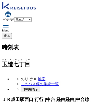
戻る
時刻表
たまつくりななちょうめ
玉造七丁目
のりば: 01
地図
このバス停の系統一覧
印刷用表示
ＪＲ成田駅西口 行行 [中台 経由経由]
中台線