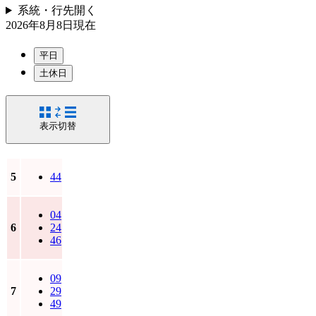
系統・行先
開く
2026年8月8日
現在
平日
土休日
表示切替
5
44
04
6
24
46
09
7
29
49