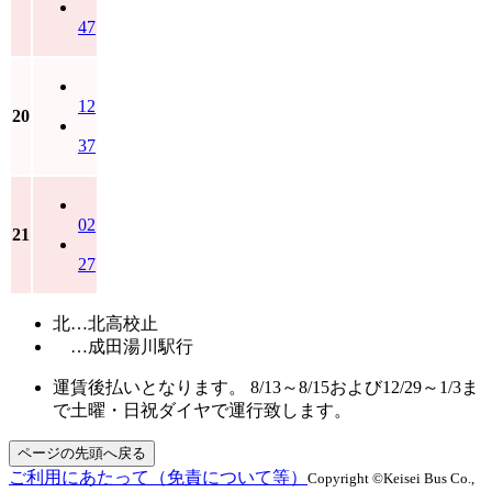
47
12
20
37
02
21
27
北…北高校止
…成田湯川駅行
運賃後払いとなります。 8/13～8/15および12/29～1/3ま
で土曜・日祝ダイヤで運行致します。
ページの先頭へ戻る
ご利用にあたって（免責について等）
Copyright ©Keisei Bus Co.,