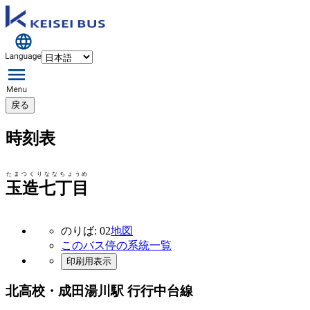
戻る
時刻表
たまつくりななちょうめ
玉造七丁目
のりば: 02
地図
このバス停の系統一覧
印刷用表示
北高校・成田湯川駅 行行
中台線