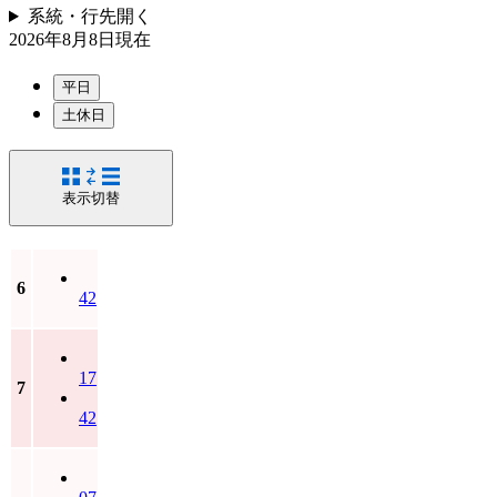
系統・行先
開く
2026年8月8日
現在
平日
土休日
表示切替
6
42
17
7
42