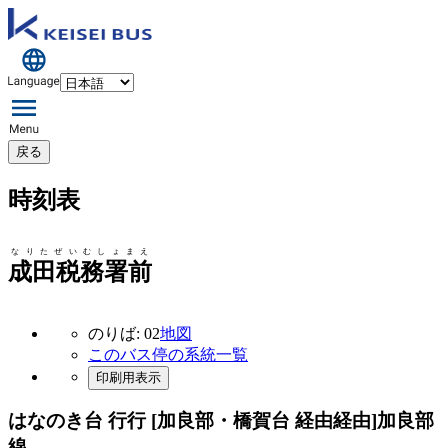
戻る
時刻表
なりたぜいむしょまえ
成田税務署前
のりば: 02
地図
このバス停の系統一覧
印刷用表示
はなのき台 行行 [加良部・橋賀台 経由経由]
加良部
線