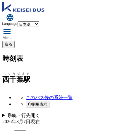
戻る
時刻表
にしちばえき
西千葉駅
このバス停の系統一覧
印刷用表示
系統・行先
開く
2026年8月7日
現在