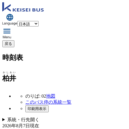
戻る
時刻表
かしわい
柏井
のりば: 02
地図
このバス停の系統一覧
印刷用表示
系統・行先
開く
2026年8月7日
現在