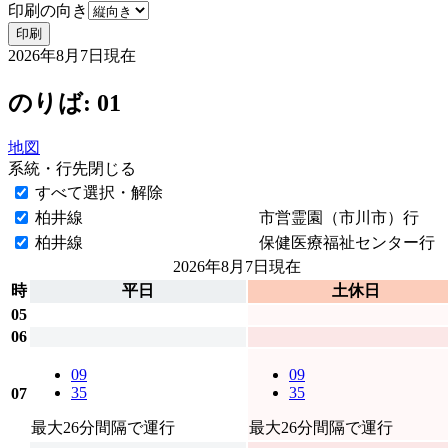
印刷の向き
印刷
2026年8月7日
現在
のりば: 01
地図
系統・行先
閉じる
すべて選択・解除
柏井線
市営霊園（市川市）行
柏井線
保健医療福祉センター行
2026年8月7日
現在
時
平日
土休日
05
06
09
09
35
35
07
最大26分間隔で運行
最大26分間隔で運行