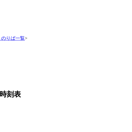
・のりば一覧
>
時刻表