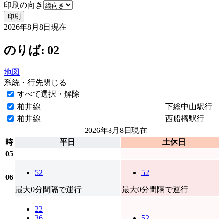
印刷の向き
印刷
2026年8月8日
現在
のりば: 02
地図
系統・行先
閉じる
すべて選択・解除
柏井線
下総中山駅行
柏井線
西船橋駅行
2026年8月8日
現在
時
平日
土休日
05
52
52
06
最大0分間隔で運行
最大0分間隔で運行
22
36
52